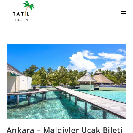
Skip
to
content
Ankara – Maldivler Uçak Bileti