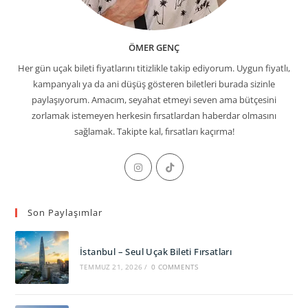
ÖMER GENÇ
Her gün uçak bileti fiyatlarını titizlikle takip ediyorum. Uygun fiyatlı,
kampanyalı ya da ani düşüş gösteren biletleri burada sizinle
paylaşıyorum. Amacım, seyahat etmeyi seven ama bütçesini
zorlamak istemeyen herkesin fırsatlardan haberdar olmasını
sağlamak. Takipte kal, fırsatları kaçırma!
Opens
Opens
in
in
a
a
Son Paylaşımlar
new
new
tab
tab
İstanbul – Seul Uçak Bileti Fırsatları
TEMMUZ 21, 2026
/
0 COMMENTS