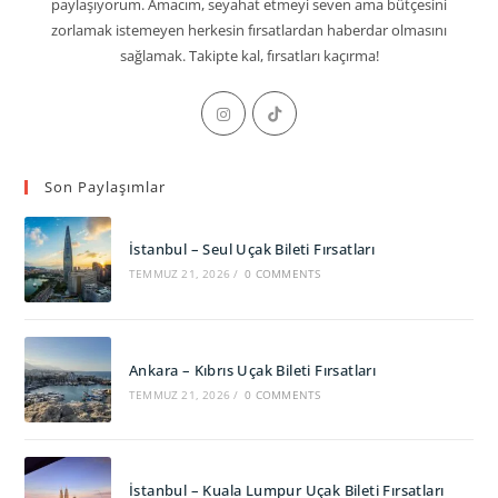
paylaşıyorum. Amacım, seyahat etmeyi seven ama bütçesini
zorlamak istemeyen herkesin fırsatlardan haberdar olmasını
sağlamak. Takipte kal, fırsatları kaçırma!
Opens
Opens
in
in
a
a
Son Paylaşımlar
new
new
tab
tab
İstanbul – Seul Uçak Bileti Fırsatları
TEMMUZ 21, 2026
/
0 COMMENTS
Ankara – Kıbrıs Uçak Bileti Fırsatları
TEMMUZ 21, 2026
/
0 COMMENTS
İstanbul – Kuala Lumpur Uçak Bileti Fırsatları