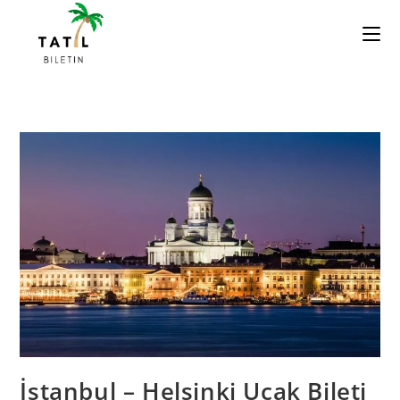
Skip
to
content
İstanbul – Helsinki Uçak Bileti