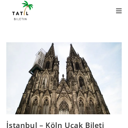
Skip
to
content
İstanbul – Köln Uçak Bileti