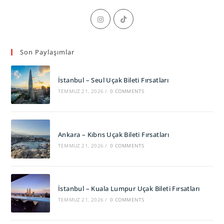
Opens
Opens
in
in
a
a
Son Paylaşımlar
new
new
tab
tab
İstanbul – Seul Uçak Bileti Fırsatları
TEMMUZ 21, 2026
/
0 COMMENTS
Ankara – Kıbrıs Uçak Bileti Fırsatları
TEMMUZ 21, 2026
/
0 COMMENTS
İstanbul – Kuala Lumpur Uçak Bileti Fırsatları
TEMMUZ 21, 2026
/
0 COMMENTS