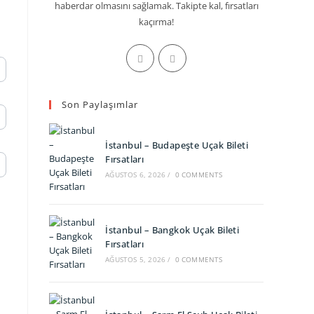
haberdar olmasını sağlamak. Takipte kal, fırsatları
kaçırma!
Opens
Opens
in
in
a
a
Son Paylaşımlar
new
new
tab
tab
İstanbul – Budapeşte Uçak Bileti
Fırsatları
AĞUSTOS 6, 2026
/
0 COMMENTS
İstanbul – Bangkok Uçak Bileti
Fırsatları
AĞUSTOS 5, 2026
/
0 COMMENTS