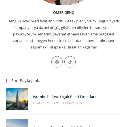
ÖMER GENÇ
Her gün uçak bileti fiyatlarını titizlikle takip ediyorum. Uygun fiyatlı,
kampanyalı ya da ani düşüş gösteren biletleri burada sizinle
paylaşıyorum. Amacım, seyahat etmeyi seven ama bütçesini
zorlamak istemeyen herkesin fırsatlardan haberdar olmasını
sağlamak. Takipte kal, fırsatları kaçırma!
Opens
Opens
in
in
a
a
Son Paylaşımlar
new
new
tab
tab
İstanbul – Seul Uçak Bileti Fırsatları
TEMMUZ 21, 2026
/
0 COMMENTS