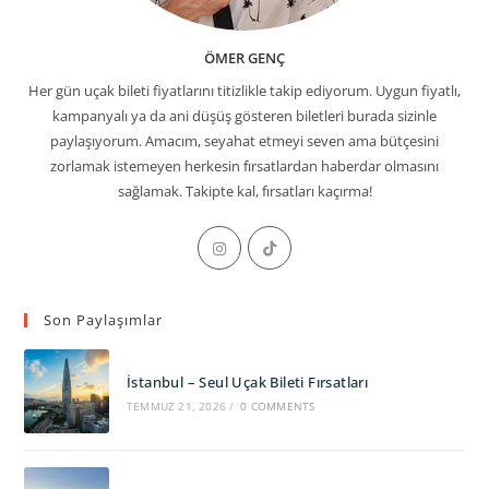
ÖMER GENÇ
Her gün uçak bileti fiyatlarını titizlikle takip ediyorum. Uygun fiyatlı,
kampanyalı ya da ani düşüş gösteren biletleri burada sizinle
paylaşıyorum. Amacım, seyahat etmeyi seven ama bütçesini
zorlamak istemeyen herkesin fırsatlardan haberdar olmasını
sağlamak. Takipte kal, fırsatları kaçırma!
Opens
Opens
in
in
a
a
Son Paylaşımlar
new
new
tab
tab
İstanbul – Seul Uçak Bileti Fırsatları
TEMMUZ 21, 2026
/
0 COMMENTS