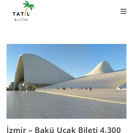
Skip
to
content
İzmir – Bakü Uçak Bileti 4.300