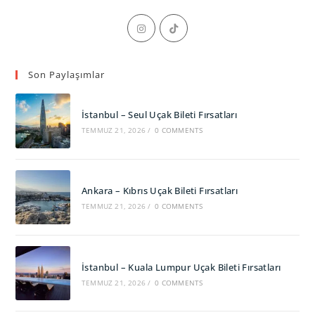
Opens
Opens
in
in
a
a
Son Paylaşımlar
new
new
tab
tab
İstanbul – Seul Uçak Bileti Fırsatları
TEMMUZ 21, 2026
/
0 COMMENTS
Ankara – Kıbrıs Uçak Bileti Fırsatları
TEMMUZ 21, 2026
/
0 COMMENTS
İstanbul – Kuala Lumpur Uçak Bileti Fırsatları
TEMMUZ 21, 2026
/
0 COMMENTS