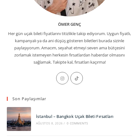
ÖMER GENÇ
Her gün uçak bileti fiyatlarını titizlikle takip ediyorum. Uygun fiyatlı,
kampanyalı ya da ani düşüş gösteren biletleri burada sizinle
paylaşıyorum. Amacım, seyahat etmeyi seven ama bütçesini
zorlamak istemeyen herkesin fırsatlardan haberdar olmasını
sağlamak. Takipte kal, fırsatları kaçırma!
Opens
Opens
in
in
a
a
Son Paylaşımlar
new
new
tab
tab
İstanbul – Bangkok Uçak Bileti Fırsatları
AĞUSTOS 8, 2026
/
0 COMMENTS