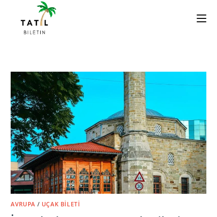
Skip
to
content
AVRUPA
/
UÇAK BILETI