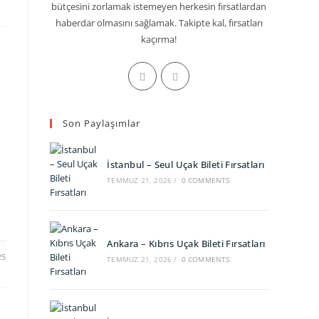
bütçesini zorlamak istemeyen herkesin fırsatlardan
haberdar olmasını sağlamak. Takipte kal, fırsatları
kaçırma!
Opens
Opens
in
in
a
a
Son Paylaşımlar
new
new
tab
tab
İstanbul – Seul Uçak Bileti Fırsatları
TEMMUZ 21, 2026
/
0 COMMENTS
Ankara – Kıbrıs Uçak Bileti Fırsatları
25
TEMMUZ 21, 2026
/
0 COMMENTS