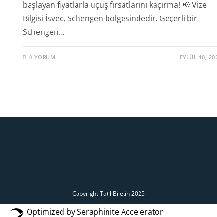
başlayan fiyatlarla uçuş fırsatlarını kaçırma! 📢 Vize
Bilgisi İsveç, Schengen bölgesindedir. Geçerli bir
Schengen…
0 YORUM
EYLÜL 10, 20
Copyright Tatil Biletin 2025
Optimized by Seraphinite Accelerator