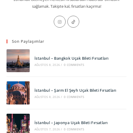
sağlamak. Takipte kal, fırsatları kaçırma!
Opens
Opens
in
in
a
a
Son Paylaşımlar
new
new
tab
tab
İstanbul – Bangkok Uçak Bileti Fırsatları
AĞUSTOS 8, 2026
/
0 COMMENTS
İstanbul – Şarm El Şeyh Uçak Bileti Fırsatları
AĞUSTOS 8, 2026
/
0 COMMENTS
İstanbul – Japonya Uçak Bileti Fırsatları
AĞUSTOS 7, 2026
/
0 COMMENTS