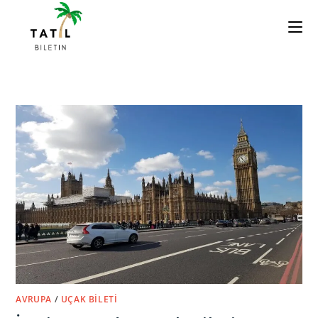
Skip
to
content
AVRUPA
/
UÇAK BILETI