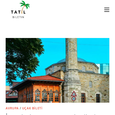
Skip
to
content
AVRUPA
/
UÇAK BILETI