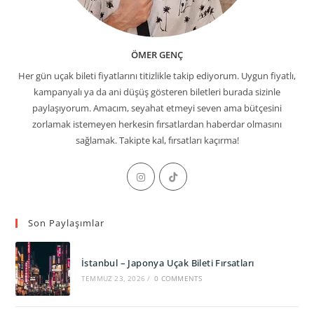
ÖMER GENÇ
Her gün uçak bileti fiyatlarını titizlikle takip ediyorum. Uygun fiyatlı,
kampanyalı ya da ani düşüş gösteren biletleri burada sizinle
paylaşıyorum. Amacım, seyahat etmeyi seven ama bütçesini
zorlamak istemeyen herkesin fırsatlardan haberdar olmasını
sağlamak. Takipte kal, fırsatları kaçırma!
Opens
Opens
in
in
a
a
Son Paylaşımlar
new
new
tab
tab
İstanbul – Japonya Uçak Bileti Fırsatları
TEMMUZ 23, 2026
/
0 COMMENTS