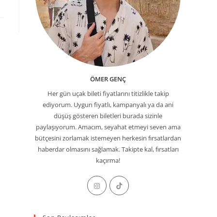
ÖMER GENÇ
Her gün uçak bileti fiyatlarını titizlikle takip
ediyorum. Uygun fiyatlı, kampanyalı ya da ani
düşüş gösteren biletleri burada sizinle
paylaşıyorum. Amacım, seyahat etmeyi seven ama
bütçesini zorlamak istemeyen herkesin fırsatlardan
haberdar olmasını sağlamak. Takipte kal, fırsatları
kaçırma!
Opens
Opens
in
in
a
a