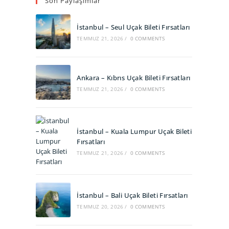
Son Paylaşımlar
new
new
tab
tab
İstanbul – Seul Uçak Bileti Fırsatları
TEMMUZ 21, 2026
/
0 COMMENTS
Ankara – Kıbrıs Uçak Bileti Fırsatları
TEMMUZ 21, 2026
/
0 COMMENTS
İstanbul – Kuala Lumpur Uçak Bileti
Fırsatları
TEMMUZ 21, 2026
/
0 COMMENTS
İstanbul – Bali Uçak Bileti Fırsatları
TEMMUZ 20, 2026
/
0 COMMENTS