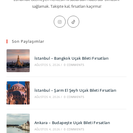
sağlamak. Takipte kal, fırsatları kaçırma!
Opens
Opens
in
in
a
a
Son Paylaşımlar
new
new
tab
tab
İstanbul – Bangkok Uçak Bileti Fırsatları
AĞUSTOS 5, 2026
/
0 COMMENTS
İstanbul – Şarm El Şeyh Uçak Bileti Fırsatları
AĞUSTOS 4, 2026
/
0 COMMENTS
Ankara – Budapeşte Uçak Bileti Fırsatları
AĞUSTOS 4, 2026
/
0 COMMENTS