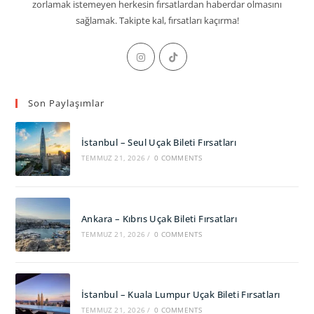
zorlamak istemeyen herkesin fırsatlardan haberdar olmasını
sağlamak. Takipte kal, fırsatları kaçırma!
Opens
Opens
in
in
a
a
Son Paylaşımlar
new
new
tab
tab
İstanbul – Seul Uçak Bileti Fırsatları
TEMMUZ 21, 2026
/
0 COMMENTS
Ankara – Kıbrıs Uçak Bileti Fırsatları
TEMMUZ 21, 2026
/
0 COMMENTS
İstanbul – Kuala Lumpur Uçak Bileti Fırsatları
TEMMUZ 21, 2026
/
0 COMMENTS