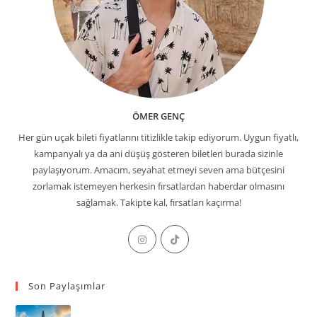
ÖMER GENÇ
Her gün uçak bileti fiyatlarını titizlikle takip ediyorum. Uygun fiyatlı,
kampanyalı ya da ani düşüş gösteren biletleri burada sizinle
paylaşıyorum. Amacım, seyahat etmeyi seven ama bütçesini
zorlamak istemeyen herkesin fırsatlardan haberdar olmasını
sağlamak. Takipte kal, fırsatları kaçırma!
Opens
Opens
in
in
a
a
Son Paylaşımlar
new
new
tab
tab