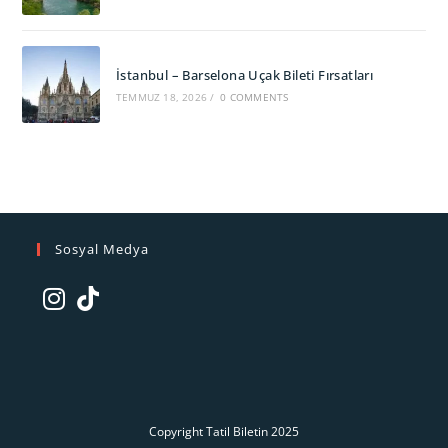
İstanbul – Barselona Uçak Bileti Fırsatları
TEMMUZ 18, 2026
/
0 COMMENTS
Sosyal Medya
Opens
Opens
in
in
a
a
new
new
tab
tab
Copyright Tatil Biletin 2025