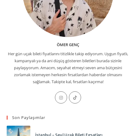
ÖMER GENÇ
Her gün uçak bileti fiyatlarını titizlikle takip ediyorum. Uygun fiyatlı,
kampanyalı ya da ani düşüş gösteren biletleri burada sizinle
paylaşıyorum. Amacım, seyahat etmeyi seven ama bütçesini
zorlamak istemeyen herkesin fırsatlardan haberdar olmasını
sağlamak. Takipte kal, fırsatları kaçırma!
Opens
Opens
in
in
a
a
Son Paylaşımlar
new
new
tab
tab
İstanbul – Seul Uçak Bileti Fırsatları