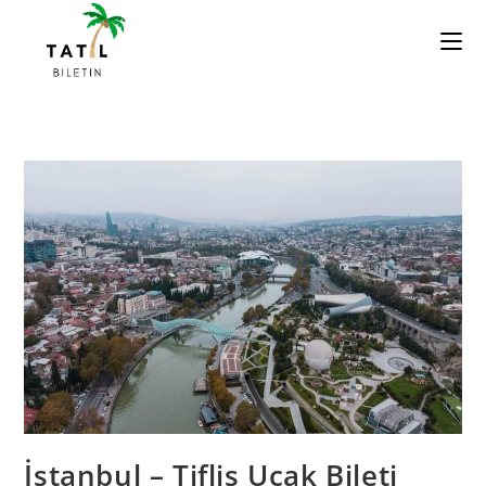
Skip
to
content
İstanbul – Tiflis Uçak Bileti