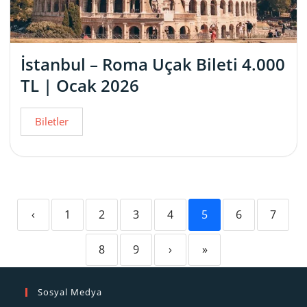
İstanbul – Roma Uçak Bileti 4.000
TL | Ocak 2026
Biletler
‹
1
2
3
4
5
6
7
8
9
›
»
Sosyal Medya